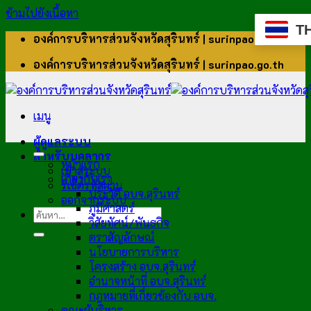
ข้ามไปยังเนื้อหา
T
องค์การบริหารส่วนจังหวัดสุรินทร์ | surinpao.go.th
องค์การบริหารส่วนจังหวัดสุรินทร์ | surinpao.go.th
เมนู
ผู้ดูแลระบบ
สำหรับบุคลากร
หน้าแรก
เข้าสู่ระบบ
เกี่ยวกับเรา
รีเซ็ตรหัสผ่าน
ประวัติ อบจ.สุรินทร์
ออกจากระบบ
ภูมิศาสตร์
วิสัยทัศน์/พันธกิจ
ตราสัญลักษณ์
นโยบายการบริหาร
โครงสร้าง อบจ.สุรินทร์
อำนาจหน้าที่ อบจ.สุรินทร์
กฎหมายที่เกี่ยวข้องกับ อบจ.
คณะผู้บริหาร