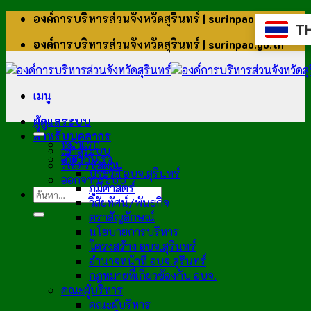
ข้าม
องค์การบริหารส่วนจังหวัดสุรินทร์ | surinpao.go.th
T
ไป
องค์การบริหารส่วนจังหวัดสุรินทร์ | surinpao.go.th
ยัง
เนื้อหา
เมนู
ผู้ดูแลระบบ
สำหรับบุคลากร
หน้าแรก
เข้าสู่ระบบ
เกี่ยวกับเรา
รีเซ็ตรหัสผ่าน
ประวัติ อบจ.สุรินทร์
ออกจากระบบ
ภูมิศาสตร์
วิสัยทัศน์/พันธกิจ
ตราสัญลักษณ์
นโยบายการบริหาร
โครงสร้าง อบจ.สุรินทร์
อำนาจหน้าที่ อบจ.สุรินทร์
กฎหมายที่เกี่ยวข้องกับ อบจ.
คณะผู้บริหาร
คณะผู้บริหาร