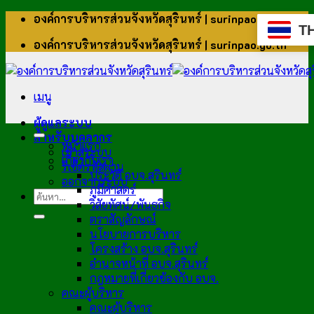
ข้าม
องค์การบริหารส่วนจังหวัดสุรินทร์ | surinpao.go.th
T
ไป
องค์การบริหารส่วนจังหวัดสุรินทร์ | surinpao.go.th
ยัง
เนื้อหา
เมนู
ผู้ดูแลระบบ
สำหรับบุคลากร
หน้าแรก
เข้าสู่ระบบ
เกี่ยวกับเรา
รีเซ็ตรหัสผ่าน
ประวัติ อบจ.สุรินทร์
ออกจากระบบ
ภูมิศาสตร์
วิสัยทัศน์/พันธกิจ
ตราสัญลักษณ์
นโยบายการบริหาร
โครงสร้าง อบจ.สุรินทร์
อำนาจหน้าที่ อบจ.สุรินทร์
กฎหมายที่เกี่ยวข้องกับ อบจ.
คณะผู้บริหาร
คณะผู้บริหาร