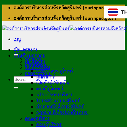
ข้าม
องค์การบริหารส่วนจังหวัดสุรินทร์ | surinpao.go.th
T
ไป
องค์การบริหารส่วนจังหวัดสุรินทร์ | surinpao.go.th
ยัง
เนื้อหา
เมนู
ผู้ดูแลระบบ
สำหรับบุคลากร
หน้าแรก
เข้าสู่ระบบ
เกี่ยวกับเรา
รีเซ็ตรหัสผ่าน
ประวัติ อบจ.สุรินทร์
ออกจากระบบ
ภูมิศาสตร์
วิสัยทัศน์/พันธกิจ
ตราสัญลักษณ์
นโยบายการบริหาร
โครงสร้าง อบจ.สุรินทร์
อำนาจหน้าที่ อบจ.สุรินทร์
กฎหมายที่เกี่ยวข้องกับ อบจ.
คณะผู้บริหาร
คณะผู้บริหาร