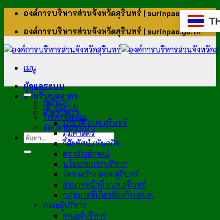
ข้าม
องค์การบริหารส่วนจังหวัดสุรินทร์ | surinpao.go.th
T
ไป
องค์การบริหารส่วนจังหวัดสุรินทร์ | surinpao.go.th
ยัง
เนื้อหา
เมนู
ผู้ดูแลระบบ
สำหรับบุคลากร
หน้าแรก
เข้าสู่ระบบ
เกี่ยวกับเรา
รีเซ็ตรหัสผ่าน
ประวัติ อบจ.สุรินทร์
ออกจากระบบ
ภูมิศาสตร์
วิสัยทัศน์/พันธกิจ
ตราสัญลักษณ์
นโยบายการบริหาร
โครงสร้าง อบจ.สุรินทร์
อำนาจหน้าที่ อบจ.สุรินทร์
กฎหมายที่เกี่ยวข้องกับ อบจ.
คณะผู้บริหาร
คณะผู้บริหาร