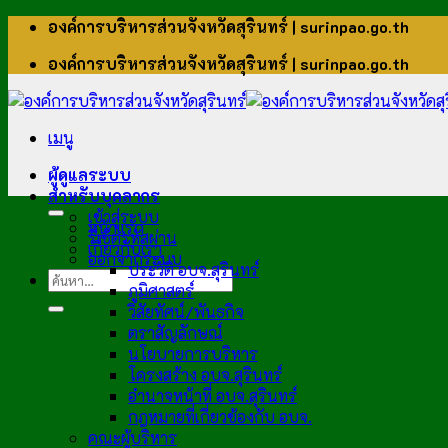
ข้าม
องค์การบริหารส่วนจังหวัดสุรินทร์ | surinpao.go.th
ไป
องค์การบริหารส่วนจังหวัดสุรินทร์ | surinpao.go.th
ยัง
เนื้อหา
เมนู
ผู้ดูแลระบบ
สำหรับบุคลากร
เข้าสู่ระบบ
หน้าแรก
รีเซ็ตรหัสผ่าน
เกี่ยวกับเรา
ออกจากระบบ
ประวัติ อบจ.สุรินทร์
ภูมิศาสตร์
วิสัยทัศน์/พันธกิจ
ตราสัญลักษณ์
นโยบายการบริหาร
โครงสร้าง อบจ.สุรินทร์
อำนาจหน้าที่ อบจ.สุรินทร์
กฎหมายที่เกี่ยวข้องกับ อบจ.
คณะผู้บริหาร