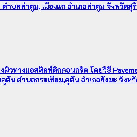
ำบลท่าตูม, เมืองแก อำเภอท่าตูม จังหวัดสุร
ผิวทางแอสฟัลท์ติกคอนกรีต โดยวิธี Pavemen
ตัน ตำบลกระเทียม,คูตัน อำเภอสังขะ จังหวัด