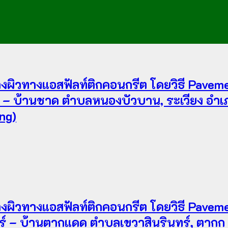
ผิวทางแอสฟัลท์ติกคอนกรีต โดยวิธี Pavemen
 บ้านชาด ตำบลหนองบัวบาน, ระเวียง อำเภอรั
ng)
ผิวทางแอสฟัลท์ติกคอนกรีต โดยวิธี Pavemen
์ – บ้านตากแดด ตำบลเขวาสินรินทร์, ตากูก 