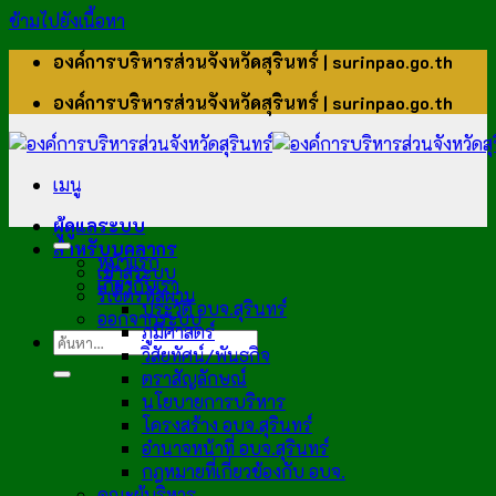
ข้ามไปยังเนื้อหา
องค์การบริหารส่วนจังหวัดสุรินทร์ | surinpao.go.th
องค์การบริหารส่วนจังหวัดสุรินทร์ | surinpao.go.th
เมนู
ผู้ดูแลระบบ
สำหรับบุคลากร
หน้าแรก
เข้าสู่ระบบ
เกี่ยวกับเรา
รีเซ็ตรหัสผ่าน
ประวัติ อบจ.สุรินทร์
ออกจากระบบ
ภูมิศาสตร์
วิสัยทัศน์/พันธกิจ
ตราสัญลักษณ์
นโยบายการบริหาร
โครงสร้าง อบจ.สุรินทร์
อำนาจหน้าที่ อบจ.สุรินทร์
กฎหมายที่เกี่ยวข้องกับ อบจ.
คณะผู้บริหาร