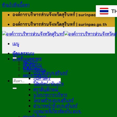
ข้ามไปยังเนื้อหา
T
องค์การบริหารส่วนจังหวัดสุรินทร์ | surinpao.go.th
องค์การบริหารส่วนจังหวัดสุรินทร์ | surinpao.go.th
เมนู
ผู้ดูแลระบบ
สำหรับบุคลากร
หน้าแรก
เข้าสู่ระบบ
เกี่ยวกับเรา
รีเซ็ตรหัสผ่าน
ประวัติ อบจ.สุรินทร์
ออกจากระบบ
ภูมิศาสตร์
วิสัยทัศน์/พันธกิจ
ตราสัญลักษณ์
นโยบายการบริหาร
โครงสร้าง อบจ.สุรินทร์
อำนาจหน้าที่ อบจ.สุรินทร์
กฎหมายที่เกี่ยวข้องกับ อบจ.
คณะผู้บริหาร