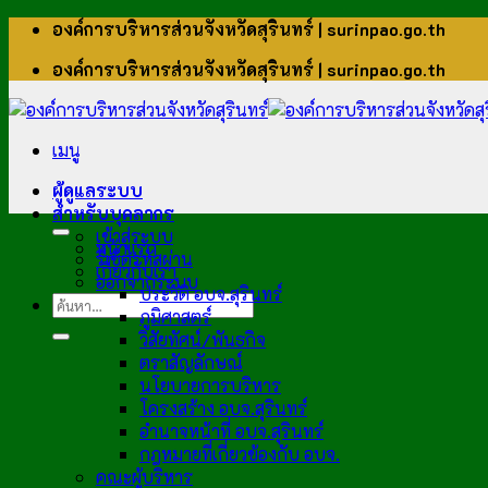
ข้าม
องค์การบริหารส่วนจังหวัดสุรินทร์ | surinpao.go.th
ไป
องค์การบริหารส่วนจังหวัดสุรินทร์ | surinpao.go.th
ยัง
เนื้อหา
เมนู
ผู้ดูแลระบบ
สำหรับบุคลากร
เข้าสู่ระบบ
หน้าแรก
รีเซ็ตรหัสผ่าน
เกี่ยวกับเรา
ออกจากระบบ
ประวัติ อบจ.สุรินทร์
ภูมิศาสตร์
วิสัยทัศน์/พันธกิจ
ตราสัญลักษณ์
นโยบายการบริหาร
โครงสร้าง อบจ.สุรินทร์
อำนาจหน้าที่ อบจ.สุรินทร์
กฎหมายที่เกี่ยวข้องกับ อบจ.
คณะผู้บริหาร