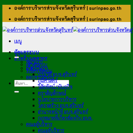
ข้าม
องค์การบริหารส่วนจังหวัดสุรินทร์ | surinpao.go.th
ไป
องค์การบริหารส่วนจังหวัดสุรินทร์ | surinpao.go.th
ยัง
เนื้อหา
เมนู
ผู้ดูแลระบบ
สำหรับบุคลากร
หน้าแรก
เข้าสู่ระบบ
เกี่ยวกับเรา
รีเซ็ตรหัสผ่าน
ประวัติ อบจ.สุรินทร์
ออกจากระบบ
ภูมิศาสตร์
วิสัยทัศน์/พันธกิจ
ตราสัญลักษณ์
นโยบายการบริหาร
โครงสร้าง อบจ.สุรินทร์
อำนาจหน้าที่ อบจ.สุรินทร์
กฎหมายที่เกี่ยวข้องกับ อบจ.
คณะผู้บริหาร
คณะผู้บริหาร