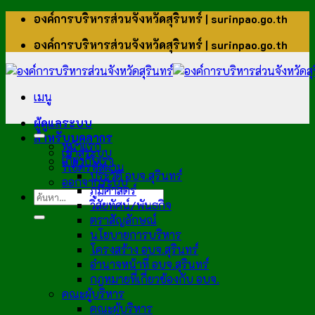
ข้าม
องค์การบริหารส่วนจังหวัดสุรินทร์ | surinpao.go.th
ไป
องค์การบริหารส่วนจังหวัดสุรินทร์ | surinpao.go.th
ยัง
เนื้อหา
เมนู
ผู้ดูแลระบบ
สำหรับบุคลากร
หน้าแรก
เข้าสู่ระบบ
เกี่ยวกับเรา
รีเซ็ตรหัสผ่าน
ประวัติ อบจ.สุรินทร์
ออกจากระบบ
ภูมิศาสตร์
วิสัยทัศน์/พันธกิจ
ตราสัญลักษณ์
นโยบายการบริหาร
โครงสร้าง อบจ.สุรินทร์
อำนาจหน้าที่ อบจ.สุรินทร์
กฎหมายที่เกี่ยวข้องกับ อบจ.
คณะผู้บริหาร
คณะผู้บริหาร