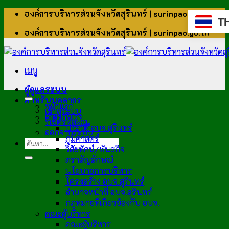
ข้าม
องค์การบริหารส่วนจังหวัดสุรินทร์ | surinpao.go.th
T
ไป
องค์การบริหารส่วนจังหวัดสุรินทร์ | surinpao.go.th
ยัง
เนื้อหา
เมนู
ผู้ดูแลระบบ
สำหรับบุคลากร
หน้าแรก
เข้าสู่ระบบ
เกี่ยวกับเรา
รีเซ็ตรหัสผ่าน
ประวัติ อบจ.สุรินทร์
ออกจากระบบ
ภูมิศาสตร์
วิสัยทัศน์/พันธกิจ
ตราสัญลักษณ์
นโยบายการบริหาร
โครงสร้าง อบจ.สุรินทร์
อำนาจหน้าที่ อบจ.สุรินทร์
กฎหมายที่เกี่ยวข้องกับ อบจ.
คณะผู้บริหาร
คณะผู้บริหาร