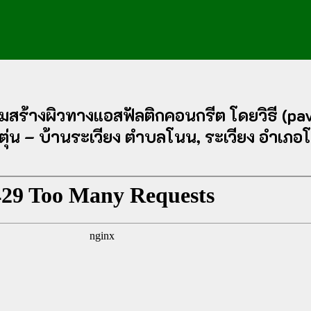
มสร้างผิวทางแอสฟัลติกคอนกรีต โดยวิธี (pa
ตุ่น – บ้านระเวียง ตำบลโนน, ระเวียง อำเภอ