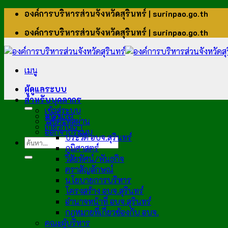
ข้าม
องค์การบริหารส่วนจังหวัดสุรินทร์ | surinpao.go.th
ไป
องค์การบริหารส่วนจังหวัดสุรินทร์ | surinpao.go.th
ยัง
เนื้อหา
เมนู
ผู้ดูแลระบบ
สำหรับบุคลากร
เข้าสู่ระบบ
หน้าแรก
รีเซ็ตรหัสผ่าน
เกี่ยวกับเรา
ออกจากระบบ
ประวัติ อบจ.สุรินทร์
ภูมิศาสตร์
วิสัยทัศน์/พันธกิจ
ตราสัญลักษณ์
นโยบายการบริหาร
โครงสร้าง อบจ.สุรินทร์
อำนาจหน้าที่ อบจ.สุรินทร์
กฎหมายที่เกี่ยวข้องกับ อบจ.
คณะผู้บริหาร