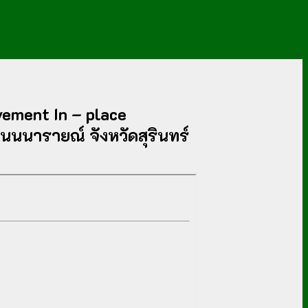
vement In – place
โนนนารายณ์ จังหวัดสุรินทร์