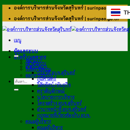
ข้าม
องค์การบริหารส่วนจังหวัดสุรินทร์ | surinpao.go.th
T
ไป
องค์การบริหารส่วนจังหวัดสุรินทร์ | surinpao.go.th
ยัง
เนื้อหา
เมนู
ผู้ดูแลระบบ
สำหรับบุคลากร
หน้าแรก
เข้าสู่ระบบ
เกี่ยวกับเรา
รีเซ็ตรหัสผ่าน
ประวัติ อบจ.สุรินทร์
ออกจากระบบ
ภูมิศาสตร์
วิสัยทัศน์/พันธกิจ
ตราสัญลักษณ์
นโยบายการบริหาร
โครงสร้าง อบจ.สุรินทร์
อำนาจหน้าที่ อบจ.สุรินทร์
กฎหมายที่เกี่ยวข้องกับ อบจ.
คณะผู้บริหาร
คณะผู้บริหาร