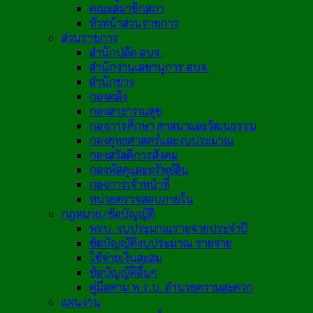
คณะสมาชิกสภา
หัวหน้าส่วนราชการ
ส่วนราชการ
สำนักปลัด อบจ.
สำนักงานเลขานุการ อบจ.
สำนักช่าง
กองคลัง
กองสาธารณสุข
กองการศึกษา ศาสนาและวัฒนธรรม
กองยุทธศาสตร์และงบประมาณ
กองสวัสดิการสังคม
กองพัสดุและทรัพย์สิน
กองการเจ้าหน้าที่
หน่วยตรวจสอบภายใน
กฎหมาย/ข้อบัญญัติ
พรบ. งบประมาณรายจ่ายประจำปี
ข้อบัญญัติงบประมาณ รายจ่าย
ใช้จ่ายเงินสะสม
ข้อบัญญัติอื่นๆ
คู่มือตาม พ.ร.บ. อำนวยความสะดวก
แผนงาน