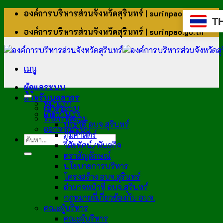
ข้าม
องค์การบริหารส่วนจังหวัดสุรินทร์ | surinpao.go.th
T
ไป
องค์การบริหารส่วนจังหวัดสุรินทร์ | surinpao.go.th
ยัง
เนื้อหา
เมนู
ผู้ดูแลระบบ
สำหรับบุคลากร
หน้าแรก
เข้าสู่ระบบ
เกี่ยวกับเรา
รีเซ็ตรหัสผ่าน
ประวัติ อบจ.สุรินทร์
ออกจากระบบ
ภูมิศาสตร์
วิสัยทัศน์/พันธกิจ
ตราสัญลักษณ์
นโยบายการบริหาร
โครงสร้าง อบจ.สุรินทร์
อำนาจหน้าที่ อบจ.สุรินทร์
กฎหมายที่เกี่ยวข้องกับ อบจ.
คณะผู้บริหาร
คณะผู้บริหาร