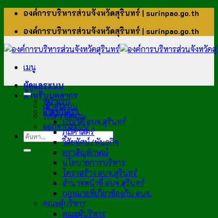
ข้าม
องค์การบริหารส่วนจังหวัดสุรินทร์ | surinpao.go.th
ไป
องค์การบริหารส่วนจังหวัดสุรินทร์ | surinpao.go.th
ยัง
เนื้อหา
เมนู
ผู้ดูแลระบบ
สำหรับบุคลากร
หน้าแรก
เข้าสู่ระบบ
เกี่ยวกับเรา
รีเซ็ตรหัสผ่าน
ประวัติ อบจ.สุรินทร์
ออกจากระบบ
ภูมิศาสตร์
วิสัยทัศน์/พันธกิจ
ตราสัญลักษณ์
นโยบายการบริหาร
โครงสร้าง อบจ.สุรินทร์
อำนาจหน้าที่ อบจ.สุรินทร์
กฎหมายที่เกี่ยวข้องกับ อบจ.
คณะผู้บริหาร
คณะผู้บริหาร