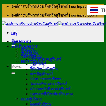
ข้าม
องค์การบริหารส่วนจังหวัดสุรินทร์ | surinpao.go.th
T
ไป
องค์การบริหารส่วนจังหวัดสุรินทร์ | surinpao.go.th
ยัง
เนื้อหา
เมนู
ผู้ดูแลระบบ
สำหรับบุคลากร
หน้าแรก
เข้าสู่ระบบ
เกี่ยวกับเรา
รีเซ็ตรหัสผ่าน
ประวัติ อบจ.สุรินทร์
ออกจากระบบ
ภูมิศาสตร์
วิสัยทัศน์/พันธกิจ
ตราสัญลักษณ์
นโยบายการบริหาร
โครงสร้าง อบจ.สุรินทร์
อำนาจหน้าที่ อบจ.สุรินทร์
กฎหมายที่เกี่ยวข้องกับ อบจ.
คณะผู้บริหาร
คณะผู้บริหาร