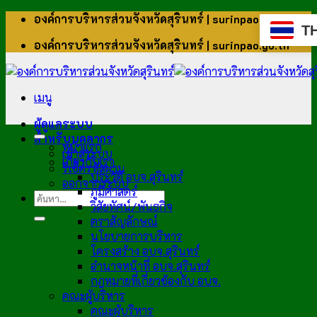
ข้าม
องค์การบริหารส่วนจังหวัดสุรินทร์ | surinpao.go.th
T
ไป
องค์การบริหารส่วนจังหวัดสุรินทร์ | surinpao.go.th
ยัง
เนื้อหา
เมนู
ผู้ดูแลระบบ
สำหรับบุคลากร
หน้าแรก
เข้าสู่ระบบ
เกี่ยวกับเรา
รีเซ็ตรหัสผ่าน
ประวัติ อบจ.สุรินทร์
ออกจากระบบ
ภูมิศาสตร์
วิสัยทัศน์/พันธกิจ
ตราสัญลักษณ์
นโยบายการบริหาร
โครงสร้าง อบจ.สุรินทร์
อำนาจหน้าที่ อบจ.สุรินทร์
กฎหมายที่เกี่ยวข้องกับ อบจ.
คณะผู้บริหาร
คณะผู้บริหาร