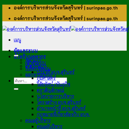
ข้าม
องค์การบริหารส่วนจังหวัดสุรินทร์ | surinpao.go.th
ไป
องค์การบริหารส่วนจังหวัดสุรินทร์ | surinpao.go.th
ยัง
เนื้อหา
เมนู
ผู้ดูแลระบบ
สำหรับบุคลากร
หน้าแรก
เข้าสู่ระบบ
เกี่ยวกับเรา
รีเซ็ตรหัสผ่าน
ประวัติ อบจ.สุรินทร์
ออกจากระบบ
ภูมิศาสตร์
วิสัยทัศน์/พันธกิจ
ตราสัญลักษณ์
นโยบายการบริหาร
โครงสร้าง อบจ.สุรินทร์
อำนาจหน้าที่ อบจ.สุรินทร์
กฎหมายที่เกี่ยวข้องกับ อบจ.
คณะผู้บริหาร
คณะผู้บริหาร