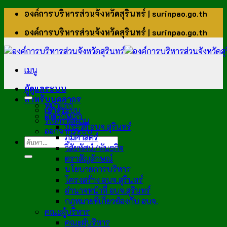
ข้าม
องค์การบริหารส่วนจังหวัดสุรินทร์ | surinpao.go.th
ไป
องค์การบริหารส่วนจังหวัดสุรินทร์ | surinpao.go.th
ยัง
เนื้อหา
เมนู
ผู้ดูแลระบบ
สำหรับบุคลากร
หน้าแรก
เข้าสู่ระบบ
เกี่ยวกับเรา
รีเซ็ตรหัสผ่าน
ประวัติ อบจ.สุรินทร์
ออกจากระบบ
ภูมิศาสตร์
วิสัยทัศน์/พันธกิจ
ตราสัญลักษณ์
นโยบายการบริหาร
โครงสร้าง อบจ.สุรินทร์
อำนาจหน้าที่ อบจ.สุรินทร์
กฎหมายที่เกี่ยวข้องกับ อบจ.
คณะผู้บริหาร
คณะผู้บริหาร