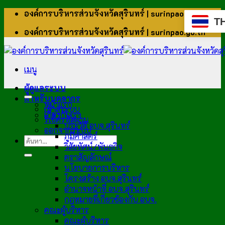
ข้าม
องค์การบริหารส่วนจังหวัดสุรินทร์ | surinpao.go.th
T
ไป
องค์การบริหารส่วนจังหวัดสุรินทร์ | surinpao.go.th
ยัง
เนื้อหา
เมนู
ผู้ดูแลระบบ
สำหรับบุคลากร
หน้าแรก
เข้าสู่ระบบ
เกี่ยวกับเรา
รีเซ็ตรหัสผ่าน
ประวัติ อบจ.สุรินทร์
ออกจากระบบ
ภูมิศาสตร์
วิสัยทัศน์/พันธกิจ
ตราสัญลักษณ์
นโยบายการบริหาร
โครงสร้าง อบจ.สุรินทร์
อำนาจหน้าที่ อบจ.สุรินทร์
กฎหมายที่เกี่ยวข้องกับ อบจ.
คณะผู้บริหาร
คณะผู้บริหาร