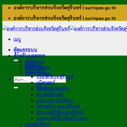
ข้าม
องค์การบริหารส่วนจังหวัดสุรินทร์ | surinpao.go.th
ไป
องค์การบริหารส่วนจังหวัดสุรินทร์ | surinpao.go.th
ยัง
เนื้อหา
เมนู
ผู้ดูแลระบบ
สำหรับบุคลากร
เข้าสู่ระบบ
หน้าแรก
รีเซ็ตรหัสผ่าน
เกี่ยวกับเรา
ออกจากระบบ
ประวัติ อบจ.สุรินทร์
ภูมิศาสตร์
วิสัยทัศน์/พันธกิจ
ตราสัญลักษณ์
นโยบายการบริหาร
โครงสร้าง อบจ.สุรินทร์
อำนาจหน้าที่ อบจ.สุรินทร์
กฎหมายที่เกี่ยวข้องกับ อบจ.
คณะผู้บริหาร