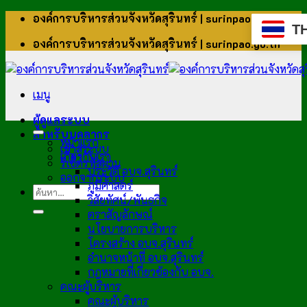
ข้าม
องค์การบริหารส่วนจังหวัดสุรินทร์ | surinpao.go.th
T
ไป
องค์การบริหารส่วนจังหวัดสุรินทร์ | surinpao.go.th
ยัง
เนื้อหา
เมนู
ผู้ดูแลระบบ
สำหรับบุคลากร
หน้าแรก
เข้าสู่ระบบ
เกี่ยวกับเรา
รีเซ็ตรหัสผ่าน
ประวัติ อบจ.สุรินทร์
ออกจากระบบ
ภูมิศาสตร์
วิสัยทัศน์/พันธกิจ
ตราสัญลักษณ์
นโยบายการบริหาร
โครงสร้าง อบจ.สุรินทร์
อำนาจหน้าที่ อบจ.สุรินทร์
กฎหมายที่เกี่ยวข้องกับ อบจ.
คณะผู้บริหาร
คณะผู้บริหาร