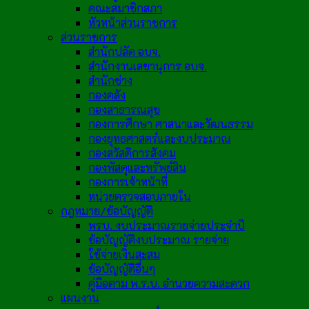
คณะสมาชิกสภา
หัวหน้าส่วนราชการ
ส่วนราชการ
สำนักปลัด อบจ.
สำนักงานเลขานุการ อบจ.
สำนักช่าง
กองคลัง
กองสาธารณสุข
กองการศึกษา ศาสนาและวัฒนธรรม
กองยุทธศาสตร์และงบประมาณ
กองสวัสดิการสังคม
กองพัสดุและทรัพย์สิน
กองการเจ้าหน้าที่
หน่วยตรวจสอบภายใน
กฎหมาย/ข้อบัญญัติ
พรบ. งบประมาณรายจ่ายประจำปี
ข้อบัญญัติงบประมาณ รายจ่าย
ใช้จ่ายเงินสะสม
ข้อบัญญัติอื่นๆ
คู่มือตาม พ.ร.บ. อำนวยความสะดวก
แผนงาน