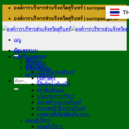
ข้าม
องค์การบริหารส่วนจังหวัดสุรินทร์ | surinpao.go.th
T
ไป
องค์การบริหารส่วนจังหวัดสุรินทร์ | surinpao.go.th
ยัง
เนื้อหา
เมนู
ผู้ดูแลระบบ
สำหรับบุคลากร
หน้าแรก
เข้าสู่ระบบ
เกี่ยวกับเรา
รีเซ็ตรหัสผ่าน
ประวัติ อบจ.สุรินทร์
ออกจากระบบ
ภูมิศาสตร์
วิสัยทัศน์/พันธกิจ
ตราสัญลักษณ์
นโยบายการบริหาร
โครงสร้าง อบจ.สุรินทร์
อำนาจหน้าที่ อบจ.สุรินทร์
กฎหมายที่เกี่ยวข้องกับ อบจ.
คณะผู้บริหาร
คณะผู้บริหาร