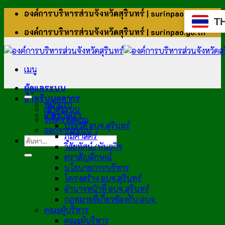
ข้าม
องค์การบริหารส่วนจังหวัดสุรินทร์ | surinpao.go.th
T
ไป
องค์การบริหารส่วนจังหวัดสุรินทร์ | surinpao.go.th
ยัง
เนื้อหา
เมนู
ผู้ดูแลระบบ
สำหรับบุคลากร
หน้าแรก
เข้าสู่ระบบ
เกี่ยวกับเรา
รีเซ็ตรหัสผ่าน
ประวัติ อบจ.สุรินทร์
ออกจากระบบ
ภูมิศาสตร์
วิสัยทัศน์/พันธกิจ
ตราสัญลักษณ์
นโยบายการบริหาร
โครงสร้าง อบจ.สุรินทร์
อำนาจหน้าที่ อบจ.สุรินทร์
กฎหมายที่เกี่ยวข้องกับ อบจ.
คณะผู้บริหาร
คณะผู้บริหาร