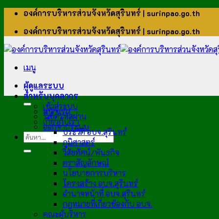
ข้าม
องค์การบริหารส่วนจังหวัดสุรินทร์ | surinpao.go.th
ไป
องค์การบริหารส่วนจังหวัดสุรินทร์ | surinpao.go.th
ยัง
เนื้อหา
เมนู
ผู้ดูแลระบบ
สำหรับบุคลากร
เข้าสู่ระบบ
หน้าแรก
รีเซ็ตรหัสผ่าน
เกี่ยวกับเรา
ออกจากระบบ
ประวัติ อบจ.สุรินทร์
ภูมิศาสตร์
วิสัยทัศน์/พันธกิจ
ตราสัญลักษณ์
นโยบายการบริหาร
โครงสร้าง อบจ.สุรินทร์
อำนาจหน้าที่ อบจ.สุรินทร์
กฎหมายที่เกี่ยวข้องกับ อบจ.
คณะผู้บริหาร