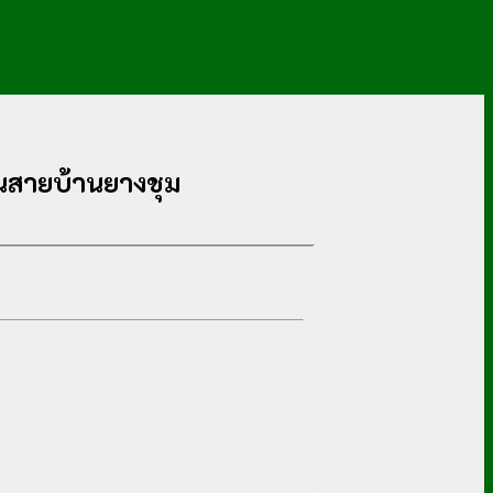
นสายบ้านยางชุม