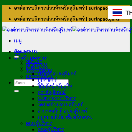
ข้าม
องค์การบริหารส่วนจังหวัดสุรินทร์ | surinpao.go.th
T
ไป
องค์การบริหารส่วนจังหวัดสุรินทร์ | surinpao.go.th
ยัง
เนื้อหา
เมนู
ผู้ดูแลระบบ
สำหรับบุคลากร
หน้าแรก
เข้าสู่ระบบ
เกี่ยวกับเรา
รีเซ็ตรหัสผ่าน
ประวัติ อบจ.สุรินทร์
ออกจากระบบ
ภูมิศาสตร์
วิสัยทัศน์/พันธกิจ
ตราสัญลักษณ์
นโยบายการบริหาร
โครงสร้าง อบจ.สุรินทร์
อำนาจหน้าที่ อบจ.สุรินทร์
กฎหมายที่เกี่ยวข้องกับ อบจ.
คณะผู้บริหาร
คณะผู้บริหาร