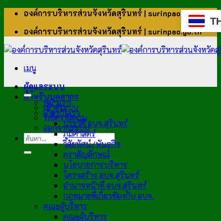
ข้าม
องค์การบริหารส่วนจังหวัดสุรินทร์ | surinpao.go.th
T
ไป
องค์การบริหารส่วนจังหวัดสุรินทร์ | surinpao.go.th
ยัง
เนื้อหา
เมนู
ผู้ดูแลระบบ
สำหรับบุคลากร
หน้าแรก
เข้าสู่ระบบ
เกี่ยวกับเรา
รีเซ็ตรหัสผ่าน
ประวัติ อบจ.สุรินทร์
ออกจากระบบ
ภูมิศาสตร์
วิสัยทัศน์/พันธกิจ
ตราสัญลักษณ์
นโยบายการบริหาร
โครงสร้าง อบจ.สุรินทร์
อำนาจหน้าที่ อบจ.สุรินทร์
กฎหมายที่เกี่ยวข้องกับ อบจ.
คณะผู้บริหาร
คณะผู้บริหาร