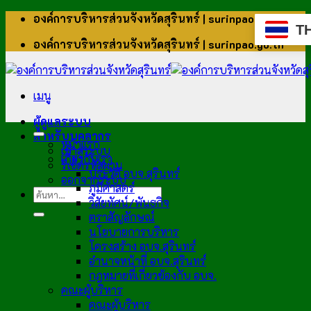
ข้าม
องค์การบริหารส่วนจังหวัดสุรินทร์ | surinpao.go.th
T
ไป
องค์การบริหารส่วนจังหวัดสุรินทร์ | surinpao.go.th
ยัง
เนื้อหา
เมนู
ผู้ดูแลระบบ
สำหรับบุคลากร
หน้าแรก
เข้าสู่ระบบ
เกี่ยวกับเรา
รีเซ็ตรหัสผ่าน
ประวัติ อบจ.สุรินทร์
ออกจากระบบ
ภูมิศาสตร์
วิสัยทัศน์/พันธกิจ
ตราสัญลักษณ์
นโยบายการบริหาร
โครงสร้าง อบจ.สุรินทร์
อำนาจหน้าที่ อบจ.สุรินทร์
กฎหมายที่เกี่ยวข้องกับ อบจ.
คณะผู้บริหาร
คณะผู้บริหาร