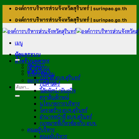
ข้าม
องค์การบริหารส่วนจังหวัดสุรินทร์ | surinpao.go.th
ไป
องค์การบริหารส่วนจังหวัดสุรินทร์ | surinpao.go.th
ยัง
เนื้อหา
เมนู
ผู้ดูแลระบบ
สำหรับบุคลากร
หน้าแรก
เข้าสู่ระบบ
เกี่ยวกับเรา
รีเซ็ตรหัสผ่าน
ประวัติ อบจ.สุรินทร์
ออกจากระบบ
ภูมิศาสตร์
วิสัยทัศน์/พันธกิจ
ตราสัญลักษณ์
นโยบายการบริหาร
โครงสร้าง อบจ.สุรินทร์
อำนาจหน้าที่ อบจ.สุรินทร์
กฎหมายที่เกี่ยวข้องกับ อบจ.
คณะผู้บริหาร
คณะผู้บริหาร