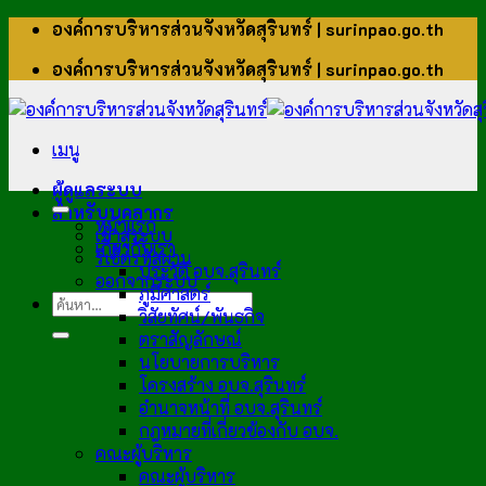
ข้าม
องค์การบริหารส่วนจังหวัดสุรินทร์ | surinpao.go.th
ไป
องค์การบริหารส่วนจังหวัดสุรินทร์ | surinpao.go.th
ยัง
เนื้อหา
เมนู
ผู้ดูแลระบบ
สำหรับบุคลากร
หน้าแรก
เข้าสู่ระบบ
เกี่ยวกับเรา
รีเซ็ตรหัสผ่าน
ประวัติ อบจ.สุรินทร์
ออกจากระบบ
ภูมิศาสตร์
วิสัยทัศน์/พันธกิจ
ตราสัญลักษณ์
นโยบายการบริหาร
โครงสร้าง อบจ.สุรินทร์
อำนาจหน้าที่ อบจ.สุรินทร์
กฎหมายที่เกี่ยวข้องกับ อบจ.
คณะผู้บริหาร
คณะผู้บริหาร