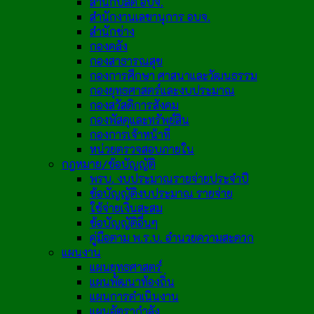
สำนักปลัด อบจ.
สำนักงานเลขานุการ อบจ.
สำนักช่าง
กองคลัง
กองสาธารณสุข
กองการศึกษา ศาสนาและวัฒนธรรม
กองยุทธศาสตร์และงบประมาณ
กองสวัสดิการสังคม
กองพัสดุและทรัพย์สิน
กองการเจ้าหน้าที่
หน่วยตรวจสอบภายใน
กฎหมาย/ข้อบัญญัติ
พรบ. งบประมาณรายจ่ายประจำปี
ข้อบัญญัติงบประมาณ รายจ่าย
ใช้จ่ายเงินสะสม
ข้อบัญญัติอื่นๆ
คู่มือตาม พ.ร.บ. อำนวยความสะดวก
แผนงาน
แผนยุทธศาสตร์
แผนพัฒนาท้องถิ่น
แผนการดำเนินงาน
แผนอัตรากำลัง