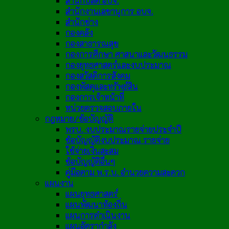
สำนักปลัด อบจ.
สำนักงานเลขานุการ อบจ.
สำนักช่าง
กองคลัง
กองสาธารณสุข
กองการศึกษา ศาสนาและวัฒนธรรม
กองยุทธศาสตร์และงบประมาณ
กองสวัสดิการสังคม
กองพัสดุและทรัพย์สิน
กองการเจ้าหน้าที่
หน่วยตรวจสอบภายใน
กฎหมาย/ข้อบัญญัติ
พรบ. งบประมาณรายจ่ายประจำปี
ข้อบัญญัติงบประมาณ รายจ่าย
ใช้จ่ายเงินสะสม
ข้อบัญญัติอื่นๆ
คู่มือตาม พ.ร.บ. อำนวยความสะดวก
แผนงาน
แผนยุทธศาสตร์
แผนพัฒนาท้องถิ่น
แผนการดำเนินงาน
แผนอัตรากำลัง