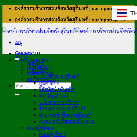
ข้าม
องค์การบริหารส่วนจังหวัดสุรินทร์ | surinpao.go.th
T
ไป
องค์การบริหารส่วนจังหวัดสุรินทร์ | surinpao.go.th
ยัง
เนื้อหา
เมนู
ผู้ดูแลระบบ
สำหรับบุคลากร
หน้าแรก
เข้าสู่ระบบ
เกี่ยวกับเรา
รีเซ็ตรหัสผ่าน
ประวัติ อบจ.สุรินทร์
ออกจากระบบ
ภูมิศาสตร์
วิสัยทัศน์/พันธกิจ
ตราสัญลักษณ์
นโยบายการบริหาร
โครงสร้าง อบจ.สุรินทร์
อำนาจหน้าที่ อบจ.สุรินทร์
กฎหมายที่เกี่ยวข้องกับ อบจ.
คณะผู้บริหาร
คณะผู้บริหาร