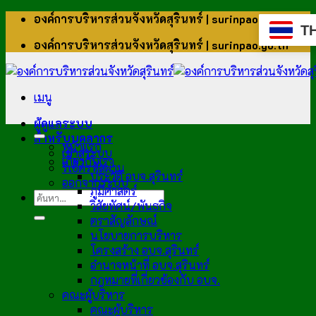
ข้าม
องค์การบริหารส่วนจังหวัดสุรินทร์ | surinpao.go.th
T
ไป
องค์การบริหารส่วนจังหวัดสุรินทร์ | surinpao.go.th
ยัง
เนื้อหา
เมนู
ผู้ดูแลระบบ
สำหรับบุคลากร
หน้าแรก
เข้าสู่ระบบ
เกี่ยวกับเรา
รีเซ็ตรหัสผ่าน
ประวัติ อบจ.สุรินทร์
ออกจากระบบ
ภูมิศาสตร์
วิสัยทัศน์/พันธกิจ
ตราสัญลักษณ์
นโยบายการบริหาร
โครงสร้าง อบจ.สุรินทร์
อำนาจหน้าที่ อบจ.สุรินทร์
กฎหมายที่เกี่ยวข้องกับ อบจ.
คณะผู้บริหาร
คณะผู้บริหาร