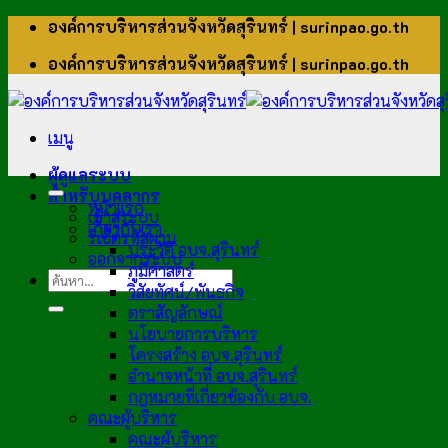
ข้าม
องค์การบริหารส่วนจังหวัดสุรินทร์ | surinpao.go.th
ไป
องค์การบริหารส่วนจังหวัดสุรินทร์ | surinpao.go.th
ยัง
เนื้อหา
เมนู
ผู้ดูแลระบบ
สำหรับบุคลากร
หน้าแรก
เข้าสู่ระบบ
เกี่ยวกับเรา
รีเซ็ตรหัสผ่าน
ประวัติ อบจ.สุรินทร์
ออกจากระบบ
ภูมิศาสตร์
วิสัยทัศน์/พันธกิจ
ตราสัญลักษณ์
นโยบายการบริหาร
โครงสร้าง อบจ.สุรินทร์
อำนาจหน้าที่ อบจ.สุรินทร์
กฎหมายที่เกี่ยวข้องกับ อบจ.
คณะผู้บริหาร
คณะผู้บริหาร