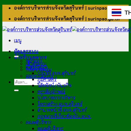
ข้าม
องค์การบริหารส่วนจังหวัดสุรินทร์ | surinpao.go.th
T
ไป
องค์การบริหารส่วนจังหวัดสุรินทร์ | surinpao.go.th
ยัง
เนื้อหา
เมนู
ผู้ดูแลระบบ
สำหรับบุคลากร
หน้าแรก
เข้าสู่ระบบ
เกี่ยวกับเรา
รีเซ็ตรหัสผ่าน
ประวัติ อบจ.สุรินทร์
ออกจากระบบ
ภูมิศาสตร์
วิสัยทัศน์/พันธกิจ
ตราสัญลักษณ์
นโยบายการบริหาร
โครงสร้าง อบจ.สุรินทร์
อำนาจหน้าที่ อบจ.สุรินทร์
กฎหมายที่เกี่ยวข้องกับ อบจ.
คณะผู้บริหาร
คณะผู้บริหาร