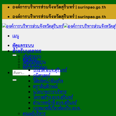
ข้าม
องค์การบริหารส่วนจังหวัดสุรินทร์ | surinpao.go.th
ไป
องค์การบริหารส่วนจังหวัดสุรินทร์ | surinpao.go.th
ยัง
เนื้อหา
เมนู
ผู้ดูแลระบบ
สำหรับบุคลากร
เข้าสู่ระบบ
หน้าแรก
รีเซ็ตรหัสผ่าน
เกี่ยวกับเรา
ออกจากระบบ
ประวัติ อบจ.สุรินทร์
ภูมิศาสตร์
วิสัยทัศน์/พันธกิจ
ตราสัญลักษณ์
นโยบายการบริหาร
โครงสร้าง อบจ.สุรินทร์
อำนาจหน้าที่ อบจ.สุรินทร์
กฎหมายที่เกี่ยวข้องกับ อบจ.
คณะผู้บริหาร