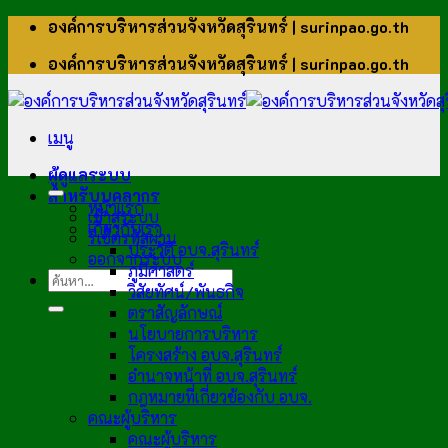
ข้าม
องค์การบริหารส่วนจังหวัดสุรินทร์ | surinpao.go.th
ไป
องค์การบริหารส่วนจังหวัดสุรินทร์ | surinpao.go.th
ยัง
เนื้อหา
เมนู
ผู้ดูแลระบบ
สำหรับบุคลากร
หน้าแรก
เข้าสู่ระบบ
เกี่ยวกับเรา
รีเซ็ตรหัสผ่าน
ประวัติ อบจ.สุรินทร์
ออกจากระบบ
ภูมิศาสตร์
วิสัยทัศน์/พันธกิจ
ตราสัญลักษณ์
นโยบายการบริหาร
โครงสร้าง อบจ.สุรินทร์
อำนาจหน้าที่ อบจ.สุรินทร์
กฎหมายที่เกี่ยวข้องกับ อบจ.
คณะผู้บริหาร
คณะผู้บริหาร