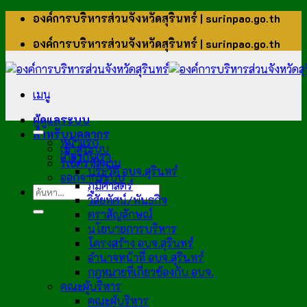
ข้าม
องค์การบริหารส่วนจังหวัดสุรินทร์ | surinpao.go.th
ไป
องค์การบริหารส่วนจังหวัดสุรินทร์ | surinpao.go.th
ยัง
เนื้อหา
เมนู
ผู้ดูแลระบบ
สำหรับบุคลากร
หน้าแรก
เข้าสู่ระบบ
เกี่ยวกับเรา
รีเซ็ตรหัสผ่าน
ประวัติ อบจ.สุรินทร์
ออกจากระบบ
ภูมิศาสตร์
วิสัยทัศน์/พันธกิจ
ตราสัญลักษณ์
นโยบายการบริหาร
โครงสร้าง อบจ.สุรินทร์
อำนาจหน้าที่ อบจ.สุรินทร์
กฎหมายที่เกี่ยวข้องกับ อบจ.
คณะผู้บริหาร
คณะผู้บริหาร