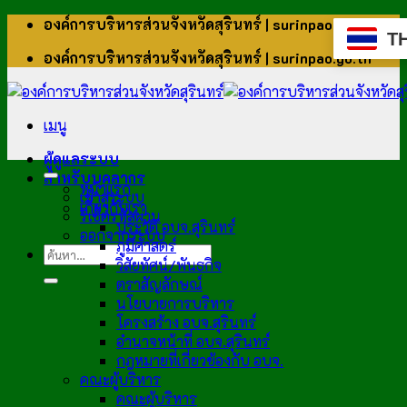
ข้าม
องค์การบริหารส่วนจังหวัดสุรินทร์ | surinpao.go.th
T
ไป
องค์การบริหารส่วนจังหวัดสุรินทร์ | surinpao.go.th
ยัง
เนื้อหา
เมนู
ผู้ดูแลระบบ
สำหรับบุคลากร
หน้าแรก
เข้าสู่ระบบ
เกี่ยวกับเรา
รีเซ็ตรหัสผ่าน
ประวัติ อบจ.สุรินทร์
ออกจากระบบ
ภูมิศาสตร์
วิสัยทัศน์/พันธกิจ
ตราสัญลักษณ์
นโยบายการบริหาร
โครงสร้าง อบจ.สุรินทร์
อำนาจหน้าที่ อบจ.สุรินทร์
กฎหมายที่เกี่ยวข้องกับ อบจ.
คณะผู้บริหาร
คณะผู้บริหาร