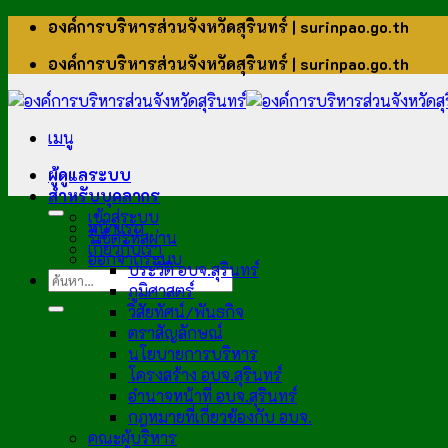
ข้าม
องค์การบริหารส่วนจังหวัดสุรินทร์ | surinpao.go.th
ไป
องค์การบริหารส่วนจังหวัดสุรินทร์ | surinpao.go.th
ยัง
เนื้อหา
เมนู
ผู้ดูแลระบบ
สำหรับบุคลากร
เข้าสู่ระบบ
หน้าแรก
รีเซ็ตรหัสผ่าน
เกี่ยวกับเรา
ออกจากระบบ
ประวัติ อบจ.สุรินทร์
ภูมิศาสตร์
วิสัยทัศน์/พันธกิจ
ตราสัญลักษณ์
นโยบายการบริหาร
โครงสร้าง อบจ.สุรินทร์
อำนาจหน้าที่ อบจ.สุรินทร์
กฎหมายที่เกี่ยวข้องกับ อบจ.
คณะผู้บริหาร