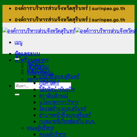
ข้าม
องค์การบริหารส่วนจังหวัดสุรินทร์ | surinpao.go.th
ไป
องค์การบริหารส่วนจังหวัดสุรินทร์ | surinpao.go.th
ยัง
เนื้อหา
เมนู
ผู้ดูแลระบบ
สำหรับบุคลากร
หน้าแรก
เข้าสู่ระบบ
เกี่ยวกับเรา
รีเซ็ตรหัสผ่าน
ประวัติ อบจ.สุรินทร์
ออกจากระบบ
ภูมิศาสตร์
วิสัยทัศน์/พันธกิจ
ตราสัญลักษณ์
นโยบายการบริหาร
โครงสร้าง อบจ.สุรินทร์
อำนาจหน้าที่ อบจ.สุรินทร์
กฎหมายที่เกี่ยวข้องกับ อบจ.
คณะผู้บริหาร
คณะผู้บริหาร