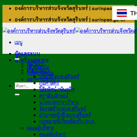
ข้าม
องค์การบริหารส่วนจังหวัดสุรินทร์ | surinpao.go.th
T
ไป
องค์การบริหารส่วนจังหวัดสุรินทร์ | surinpao.go.th
ยัง
เนื้อหา
เมนู
ผู้ดูแลระบบ
สำหรับบุคลากร
หน้าแรก
เข้าสู่ระบบ
เกี่ยวกับเรา
รีเซ็ตรหัสผ่าน
ประวัติ อบจ.สุรินทร์
ออกจากระบบ
ภูมิศาสตร์
วิสัยทัศน์/พันธกิจ
ตราสัญลักษณ์
นโยบายการบริหาร
โครงสร้าง อบจ.สุรินทร์
อำนาจหน้าที่ อบจ.สุรินทร์
กฎหมายที่เกี่ยวข้องกับ อบจ.
คณะผู้บริหาร
คณะผู้บริหาร