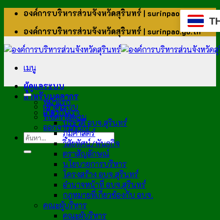
ข้าม
องค์การบริหารส่วนจังหวัดสุรินทร์ | surinpao.go.th
T
ไป
องค์การบริหารส่วนจังหวัดสุรินทร์ | surinpao.go.th
ยัง
เนื้อหา
เมนู
ผู้ดูแลระบบ
สำหรับบุคลากร
หน้าแรก
เข้าสู่ระบบ
เกี่ยวกับเรา
รีเซ็ตรหัสผ่าน
ประวัติ อบจ.สุรินทร์
ออกจากระบบ
ภูมิศาสตร์
วิสัยทัศน์/พันธกิจ
ตราสัญลักษณ์
นโยบายการบริหาร
โครงสร้าง อบจ.สุรินทร์
อำนาจหน้าที่ อบจ.สุรินทร์
กฎหมายที่เกี่ยวข้องกับ อบจ.
คณะผู้บริหาร
คณะผู้บริหาร