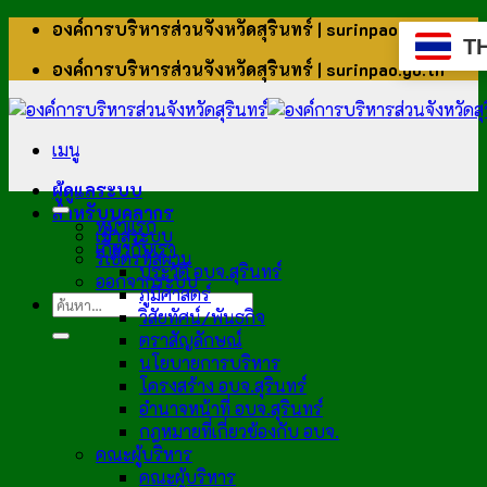
ข้าม
องค์การบริหารส่วนจังหวัดสุรินทร์ | surinpao.go.th
T
ไป
องค์การบริหารส่วนจังหวัดสุรินทร์ | surinpao.go.th
ยัง
เนื้อหา
เมนู
ผู้ดูแลระบบ
สำหรับบุคลากร
หน้าแรก
เข้าสู่ระบบ
เกี่ยวกับเรา
รีเซ็ตรหัสผ่าน
ประวัติ อบจ.สุรินทร์
ออกจากระบบ
ภูมิศาสตร์
วิสัยทัศน์/พันธกิจ
ตราสัญลักษณ์
นโยบายการบริหาร
โครงสร้าง อบจ.สุรินทร์
อำนาจหน้าที่ อบจ.สุรินทร์
กฎหมายที่เกี่ยวข้องกับ อบจ.
คณะผู้บริหาร
คณะผู้บริหาร