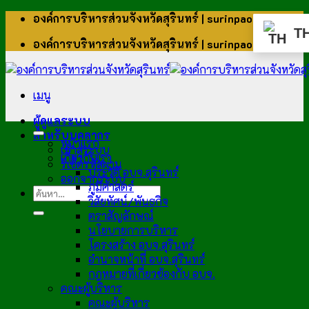
ข้าม
องค์การบริหารส่วนจังหวัดสุรินทร์ | surinpao.go.th
ไป
T
องค์การบริหารส่วนจังหวัดสุรินทร์ | surinpao.go.th
ยัง
เนื้อหา
เมนู
ผู้ดูแลระบบ
สำหรับบุคลากร
หน้าแรก
เข้าสู่ระบบ
เกี่ยวกับเรา
รีเซ็ตรหัสผ่าน
ประวัติ อบจ.สุรินทร์
ออกจากระบบ
ภูมิศาสตร์
วิสัยทัศน์/พันธกิจ
ตราสัญลักษณ์
นโยบายการบริหาร
โครงสร้าง อบจ.สุรินทร์
อำนาจหน้าที่ อบจ.สุรินทร์
กฎหมายที่เกี่ยวข้องกับ อบจ.
คณะผู้บริหาร
คณะผู้บริหาร