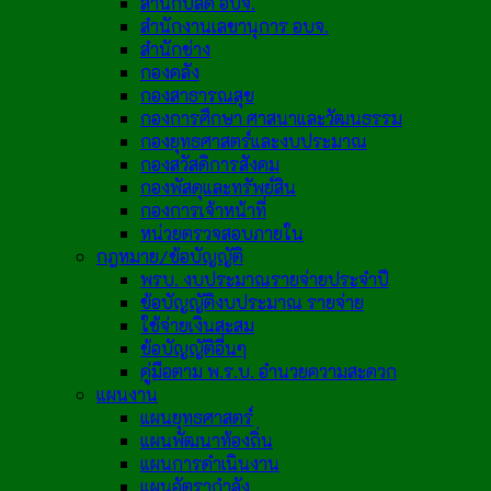
สำนักปลัด อบจ.
สำนักงานเลขานุการ อบจ.
สำนักช่าง
กองคลัง
กองสาธารณสุข
กองการศึกษา ศาสนาและวัฒนธรรม
กองยุทธศาสตร์และงบประมาณ
กองสวัสดิการสังคม
กองพัสดุและทรัพย์สิน
กองการเจ้าหน้าที่
หน่วยตรวจสอบภายใน
กฎหมาย/ข้อบัญญัติ
พรบ. งบประมาณรายจ่ายประจำปี
ข้อบัญญัติงบประมาณ รายจ่าย
ใช้จ่ายเงินสะสม
ข้อบัญญัติอื่นๆ
คู่มือตาม พ.ร.บ. อำนวยความสะดวก
แผนงาน
แผนยุทธศาสตร์
แผนพัฒนาท้องถิ่น
แผนการดำเนินงาน
แผนอัตรากำลัง