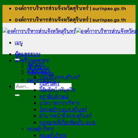
ข้าม
องค์การบริหารส่วนจังหวัดสุรินทร์ | surinpao.go.th
ไป
องค์การบริหารส่วนจังหวัดสุรินทร์ | surinpao.go.th
ยัง
เนื้อหา
เมนู
ผู้ดูแลระบบ
สำหรับบุคลากร
หน้าแรก
เข้าสู่ระบบ
เกี่ยวกับเรา
รีเซ็ตรหัสผ่าน
ประวัติ อบจ.สุรินทร์
ออกจากระบบ
ภูมิศาสตร์
วิสัยทัศน์/พันธกิจ
ตราสัญลักษณ์
นโยบายการบริหาร
โครงสร้าง อบจ.สุรินทร์
อำนาจหน้าที่ อบจ.สุรินทร์
กฎหมายที่เกี่ยวข้องกับ อบจ.
คณะผู้บริหาร
คณะผู้บริหาร