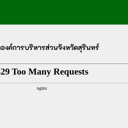
งค์การบริหารส่วนจังหวัดสุรินทร์