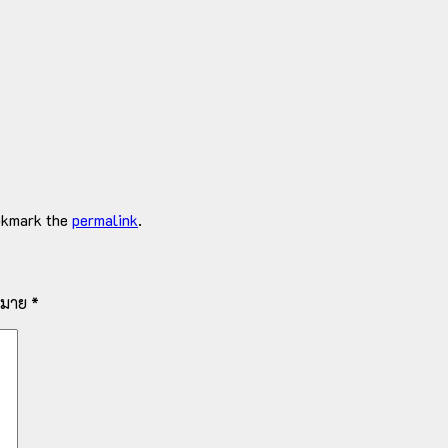
okmark the
permalink
.
งหมาย
*