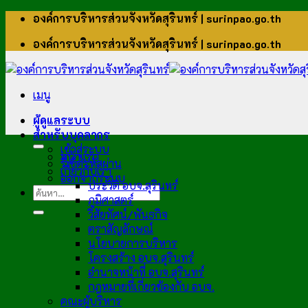
ข้าม
องค์การบริหารส่วนจังหวัดสุรินทร์ | surinpao.go.th
ไป
องค์การบริหารส่วนจังหวัดสุรินทร์ | surinpao.go.th
ยัง
เนื้อหา
เมนู
ผู้ดูแลระบบ
สำหรับบุคลากร
เข้าสู่ระบบ
หน้าแรก
รีเซ็ตรหัสผ่าน
เกี่ยวกับเรา
ออกจากระบบ
ประวัติ อบจ.สุรินทร์
ภูมิศาสตร์
วิสัยทัศน์/พันธกิจ
ตราสัญลักษณ์
นโยบายการบริหาร
โครงสร้าง อบจ.สุรินทร์
อำนาจหน้าที่ อบจ.สุรินทร์
กฎหมายที่เกี่ยวข้องกับ อบจ.
คณะผู้บริหาร