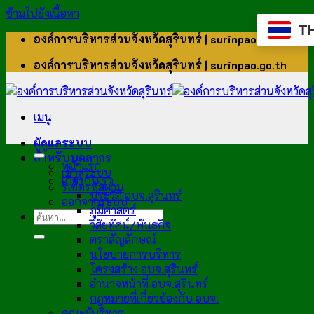
ข้ามไปยังเนื้อหา
T
องค์การบริหารส่วนจังหวัดสุรินทร์ | surinpao.go.th
องค์การบริหารส่วนจังหวัดสุรินทร์ | surinpao.go.th
เมนู
ผู้ดูแลระบบ
สำหรับบุคลากร
หน้าแรก
เข้าสู่ระบบ
เกี่ยวกับเรา
รีเซ็ตรหัสผ่าน
ประวัติ อบจ.สุรินทร์
ออกจากระบบ
ภูมิศาสตร์
วิสัยทัศน์/พันธกิจ
ตราสัญลักษณ์
นโยบายการบริหาร
โครงสร้าง อบจ.สุรินทร์
อำนาจหน้าที่ อบจ.สุรินทร์
กฎหมายที่เกี่ยวข้องกับ อบจ.
คณะผู้บริหาร