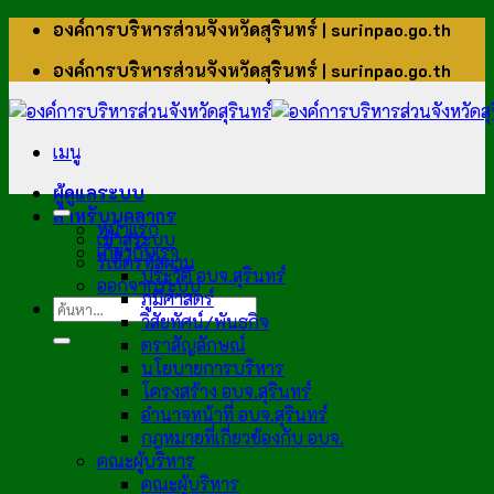
ข้าม
องค์การบริหารส่วนจังหวัดสุรินทร์ | surinpao.go.th
ไป
องค์การบริหารส่วนจังหวัดสุรินทร์ | surinpao.go.th
ยัง
เนื้อหา
เมนู
ผู้ดูแลระบบ
สำหรับบุคลากร
หน้าแรก
เข้าสู่ระบบ
เกี่ยวกับเรา
รีเซ็ตรหัสผ่าน
ประวัติ อบจ.สุรินทร์
ออกจากระบบ
ภูมิศาสตร์
วิสัยทัศน์/พันธกิจ
ตราสัญลักษณ์
นโยบายการบริหาร
โครงสร้าง อบจ.สุรินทร์
อำนาจหน้าที่ อบจ.สุรินทร์
กฎหมายที่เกี่ยวข้องกับ อบจ.
คณะผู้บริหาร
คณะผู้บริหาร