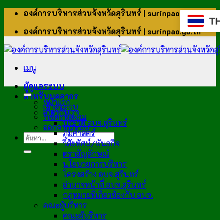
ข้าม
องค์การบริหารส่วนจังหวัดสุรินทร์ | surinpao.go.th
T
ไป
องค์การบริหารส่วนจังหวัดสุรินทร์ | surinpao.go.th
ยัง
เนื้อหา
เมนู
ผู้ดูแลระบบ
สำหรับบุคลากร
หน้าแรก
เข้าสู่ระบบ
เกี่ยวกับเรา
รีเซ็ตรหัสผ่าน
ประวัติ อบจ.สุรินทร์
ออกจากระบบ
ภูมิศาสตร์
วิสัยทัศน์/พันธกิจ
ตราสัญลักษณ์
นโยบายการบริหาร
โครงสร้าง อบจ.สุรินทร์
อำนาจหน้าที่ อบจ.สุรินทร์
กฎหมายที่เกี่ยวข้องกับ อบจ.
คณะผู้บริหาร
คณะผู้บริหาร